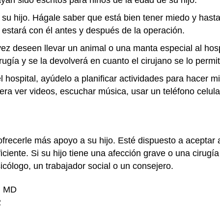
an sido escritos para niños de la edad de su hijo.
u hijo. Hágale saber que está bien tener miedo y hasta
estará con él antes y después de la operación.
z deseen llevar un animal o una manta especial al hospi
rugía y se la devolverá en cuanto el cirujano se lo permit
l hospital, ayúdelo a planificar actividades para hacer 
iera ver videos, escuchar música, usar un teléfono celular 
ofrecerle más apoyo a su hijo. Esté dispuesto a aceptar 
ficiente. Si su hijo tiene una afección grave o una cirug
cólogo, un trabajador social o un consejero.
i, MD
2