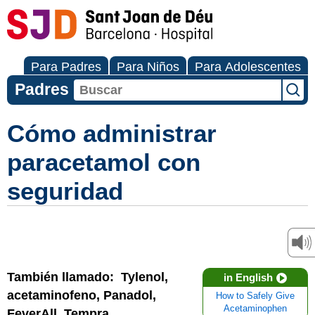
Para Padres
Para Niños
Para Adolescentes
Padres
Cómo administrar
paracetamol con
seguridad
También llamado: Tylenol,
in English
acetaminofeno, Panadol,
How to Safely Give
Acetaminophen
FeverAll, Tempra