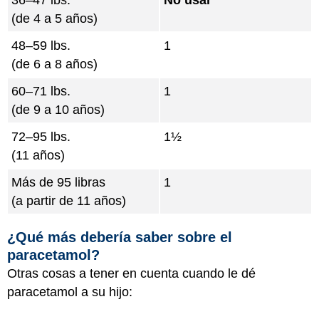
36–47 lbs.
No usar
(de 4 a 5 años)
48–59 lbs.
1
(de 6 a 8 años)
60–71 lbs.
1
(de 9 a 10 años)
72–95 lbs.
1½
(11 años)
Más de 95 libras
1
(a partir de 11 años)
¿Qué más debería saber sobre el
paracetamol?
Otras cosas a tener en cuenta cuando le dé
paracetamol a su hijo: