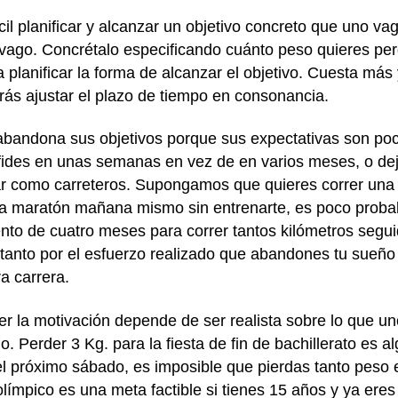
l planificar y alcanzar un objetivo concreto que uno v
 vago. Concrétalo especificando cuánto peso quieres pe
a planificar la forma de alcanzar el objetivo. Cuesta má
ás ajustar el plazo de tiempo en consonancia.
bandona sus objetivos porque sus expectativas son poc
ides en unas semanas en vez de en varios meses, o dej
 como carreteros. Supongamos que quieres correr una m
 maratón mañana mismo sin entrenarte, es poco probab
to de cuatro meses para correr tantos kilómetros segui
anto por el esfuerzo realizado que abandones tu sueño
ra carrera.
r la motivación depende de ser realista sobre lo que u
. Perder 3 Kg. para la fiesta de fin de bachillerato es alg
s el próximo sábado, es imposible que pierdas tanto peso
límpico es una meta factible si tienes 15 años y ya ere