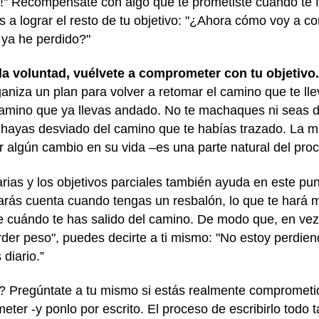
!" Recompénsate con algo que te prometiste cuando te fij
 a lograr el resto de tu objetivo: "¿Ahora cómo voy a co
 ya he perdido?"
a la voluntad, vuélvete a comprometer con tu objetivo.
ganiza un plan para volver a retomar el camino que te lle
 camino que ya llevas andado. No te machaques ni seas 
hayas desviado del camino que te habías trazado. La ma
r algún cambio en su vida –es una parte natural del pro
arias y los objetivos parciales también ayuda en este punt
arás cuenta cuando tengas un resbalón, lo que te hará m
e cuándo te has salido del camino. De modo que, en vez
er peso", puedes decirte a ti mismo: "No estoy perdie
 diario.”
o? Pregúntate a tu mismo si estás realmente comprometid
eter -y ponlo por escrito. El proceso de escribirlo todo