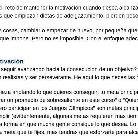
ícil reto de mantener la motivación cuando desea alcanza
nas que empiezan dietas de adelgazamiento, pierden peso
as cosas, cambiar o empezar de nuevo, por pequeña que 
 que impone. Pero no es imposible. Con el enfoque ade
tivación
eguir avanzando hacia la consecución de un objetivo? T
s realistas y ser perseverante. He aquí lo que necesitas 
eza anotando lo que quieres conseguir: tu meta princip
ar un promedio de sobresaliente en este curso" o "Quier
uiero participar en los Juegos Olímpicos" son metas princ
mplir (evidentemente, algunas metas requieren más tiem
 la forma en que mucha gente consigue lo que desea. Lo
 meta que te fijes, más tendrás que esforzarte para alc