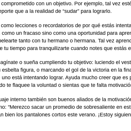
e comprometido con un objetivo. Por ejemplo, tal vez es
eporte que a la realidad de “sudar” para lograrlo.
 como lecciones o recordatorios de por qué estás intent
tes como un fracaso sino como una oportunidad para apre
learte tanto con tu hermano o hermana. Tal vez aprend
e tu tiempo para tranquilizarte cuando notes que estás 
agínate o sueña cumpliendo tu objetivo: luciendo el ves
u esbelta figura, o marcando el gol de la victoria en la fi
e uno está intentando lograr. Ayuda mucho creer que es 
 te flaquee la voluntad o sientas que te falta motivació
uaje interno también son buenos aliados de la motivación
mismo: "Merezco sacar un promedio de sobresaliente en es
 bien los pantalones cortos este verano. ¡Estoy siguien