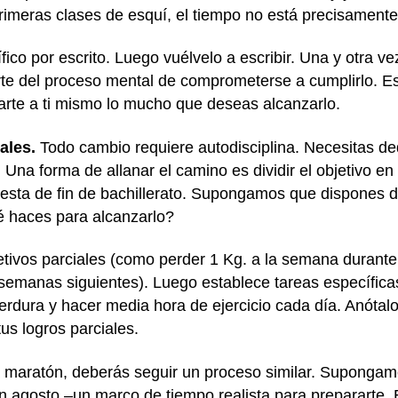
primeras clases de esquí, el tiempo no está precisamente
fico por escrito. Luego vuélvelo a escribir. Una y otra v
rte del proceso mental de comprometerse a cumplirlo. Es
darte a ti mismo lo mucho que deseas alcanzarlo.
ales.
Todo cambio requiere autodisciplina. Necesitas de
o. Una forma de allanar el camino es dividir el objetivo
fiesta de fin de bachillerato. Supongamos que dispones
é haces para alcanzarlo?
bjetivos parciales (como perder 1 Kg. a la semana duran
 semanas siguientes). Luego establece tareas específica
verdura y hacer media hora de ejercicio cada día. Anóta
us logros parciales.
una maratón, deberás seguir un proceso similar. Supong
en agosto –un marco de tiempo realista para prepararte.