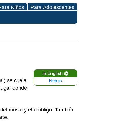
Para Niños
Para Adolescentes
in English
al) se cuela
Hernias
 lugar donde
r del muslo y el ombligo. También
arte.