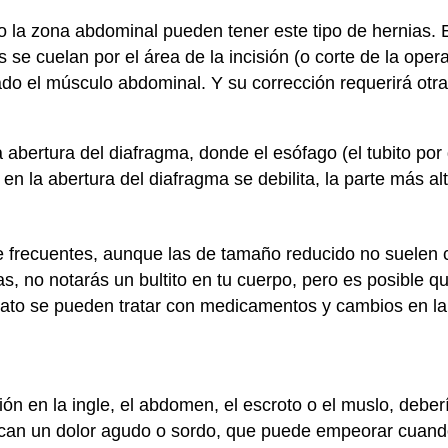
la zona abdominal pueden tener este tipo de hernias. En
os se cuelan por el área de la incisión (o corte de la op
tado el músculo abdominal. Y su corrección requerirá otr
a abertura del diafragma, donde el esófago (el tubito po
en la abertura del diafragma se debilita, la parte más a
e frecuentes, aunque las de tamaño reducido no suelen 
as, no notarás un bultito en tu cuerpo, pero es posible q
iato se pueden tratar con medicamentos y cambios en la
ción en la ingle, el abdomen, el escroto o el muslo, debe
ocan un dolor agudo o sordo, que puede empeorar cuando