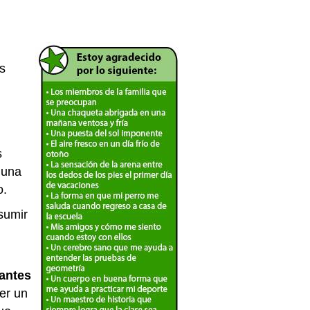
s
s
 una
o.
umir
 antes
er un