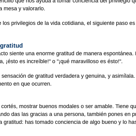
encillo que nos ayuda a tomar conciencia del privilegio 
a mesa y valorarlo.
os privilegios de la vida cotidiana, el siguiente paso es
gratitud
cto siente una enorme gratitud de manera espontánea. 
 ¡ésto es increíble!" o "¡qué maravilloso es ésto!".
sensación de gratitud verdadera y genuina, y asimílala.
mento en que ocurren.
 cortés, mostrar buenos modales o ser amable. Tiene qu
ndo das las gracias a una persona, también pones en pr
la gratitud: has tomado conciencia de algo bueno y lo h