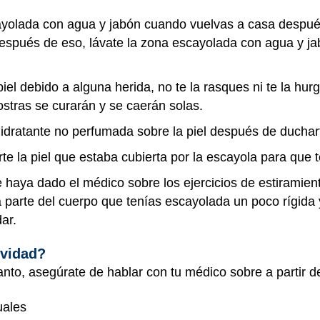
cayolada con agua y jabón cuando vuelvas a casa despué
espués de eso, lávate la zona escayolada con agua y jab
 piel debido a alguna herida, no te la rasques ni te la h
ostras se curarán y se caerán solas.
hidratante no perfumada sobre la piel después de duchar
rte la piel que estaba cubierta por la escayola para que
e haya dado el médico sobre los ejercicios de estiramie
 parte del cuerpo que tenías escayolada un poco rígida 
ar.
ividad?
tanto, asegúrate de hablar con tu médico sobre a partir
uales