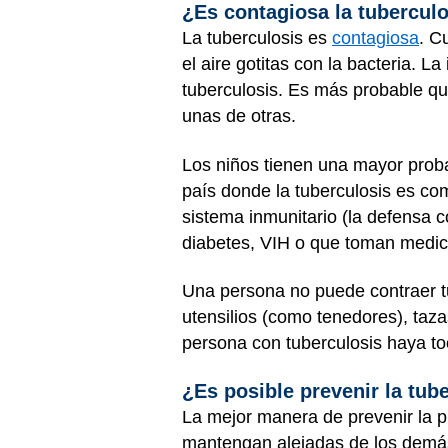
¿Es contagiosa la tubercul
La tuberculosis es
contagiosa
. C
el aire gotitas con la bacteria. L
tuberculosis. Es más probable q
unas de otras.
Los niños tienen una mayor proba
país donde la tuberculosis es c
sistema inmunitario (la defensa c
diabetes
, VIH o que toman medica
Una persona no puede contraer tu
utensilios (como tenedores), taza
persona con tuberculosis haya to
¿Es posible prevenir la tub
La mejor manera de prevenir la p
mantengan alejadas de los demás