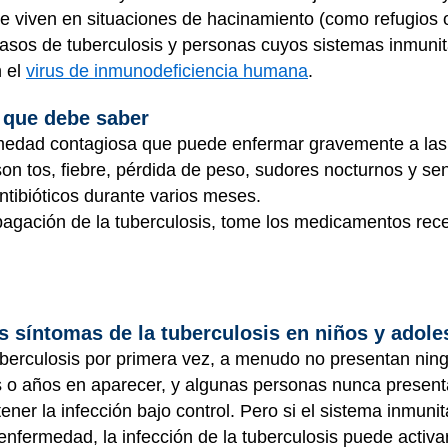
 viven en situaciones de hacinamiento (como refugios o
os de tuberculosis y personas cuyos sistemas inmunitar
n el
virus de inmunodeficiencia humana
.
 que debe saber
rmedad contagiosa que puede enfermar gravemente a las
 tos, fiebre, pérdida de peso, sudores nocturnos y se
antibióticos durante varios meses.
pagación de la tuberculosis, tome los medicamentos re
s síntomas de la tuberculosis en niños y adol
erculosis por primera vez, a menudo no presentan ningú
o años en aparecer, y algunas personas nunca present
ner la infección bajo control. Pero si el sistema inmunita
nfermedad, la infección de la tuberculosis puede activ