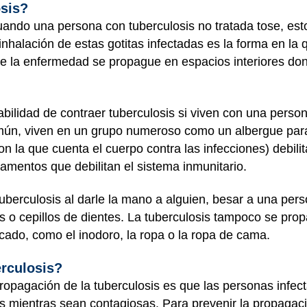
osis?
uando una persona con tuberculosis no tratada tose, esto
a inhalación de estas gotitas infectadas es la forma en l
ue la enfermedad se propague en espacios interiores do
bilidad de contraer tuberculosis si viven con una perso
omún, viven en un grupo numeroso como un albergue para
on la que cuenta el cuerpo contra las infecciones) debili
mentos que debilitan el sistema inmunitario.
berculosis al darle la mano a alguien, besar a una pers
s o cepillos de dientes. La tuberculosis tampoco se pro
cado, como el inodoro, la ropa o la ropa de cama.
erculosis?
ropagación de la tuberculosis es que las personas infect
 mientras sean contagiosas. Para prevenir la propagac