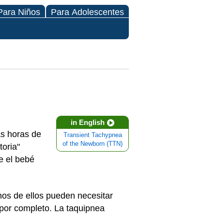
Para Niños
Para Adolescentes
in English
as horas de
Transient Tachypnea
of the Newborn (TTN)
toria"
e el bebé
nos de ellos pueden necesitar
 por completo. La taquipnea