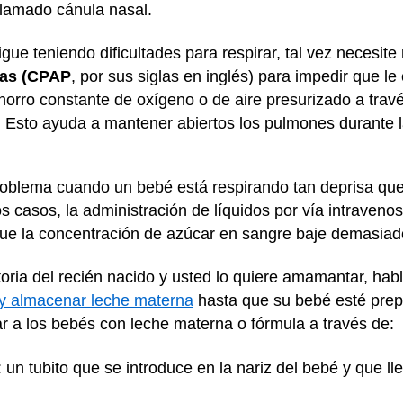
 llamado cánula nasal.
ue teniendo dificultades para respirar, tal vez necesite 
rias (CPAP
, por sus siglas en inglés) para impedir que l
rro constante de oxígeno o de aire presurizado a travé
. Esto ayuda a mantener abiertos los pulmones durante l
roblema cuando un bebé está respirando tan deprisa que
s casos, la administración de líquidos por vía intraveno
que la concentración de azúcar en sangre baje demasiad
itoria del recién nacido y usted lo quiere amamantar, ha
 y almacenar leche materna
hasta que su bebé esté prep
ar a los bebés con leche materna o fórmula a través de:
un tubito que se introduce en la nariz del bebé y que ll