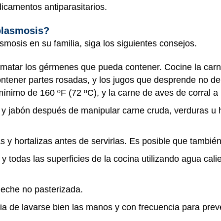
icamentos antiparasitarios.
plasmosis?
smosis en su familia, siga los siguientes consejos.
matar los gérmenes que pueda contener. Cocine la car
ontener partes rosadas, y los jugos que desprende no de
ínimo de 160 ºF (72 ºC), y la carne de aves de corral a
y jabón después de manipular carne cruda, verduras u h
as y hortalizas antes de servirlas. Es posible que tambié
s y todas las superficies de la cocina utilizando agua ca
leche no pasterizada.
ia de lavarse bien las manos y con frecuencia para preve