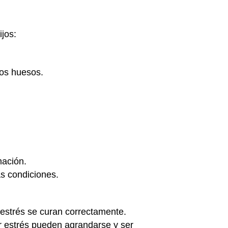
jos:
los huesos.
mación.
s condiciones.
r estrés se curan correctamente.
r estrés pueden agrandarse y ser