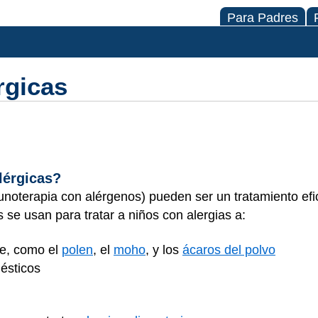
Para Padres
rgicas
lérgicas?
unoterapia con alérgenos) pueden ser un tratamiento efi
s se usan para tratar a niños con alergias a:
e, como el
polen
, el
moho
, y los
ácaros del polvo
ésticos