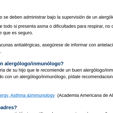
lo se deben administrar bajo la supervisión de un alerg
e todo si presenta asma o dificultades para respirar, no 
ue que es seguro.
acunas antialérgicas, asegúrese de informar con antelac
o.
un alergólogo/inmunólogo?
ria de su hijo que le recomiende un buen alergólogo/in
ando con un alergólogo/inmunólogo, pídale recomendacio
lergy, Asthma &Immunology
(Academia Americana de Ale
padres?