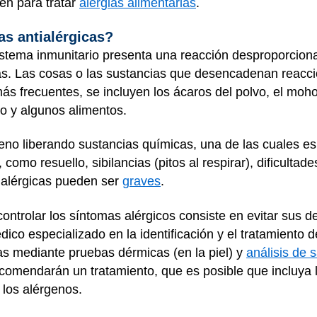
en para tratar
alergias alimentarias
.
as antialérgicas?
istema inmunitario presenta una reacción desproporcion
as. Las cosas o las sustancias que desencadenan reacci
más frecuentes, se incluyen los ácaros del polvo, el moh
to y algunos alimentos.
geno liberando sustancias químicas, una de las cuales es
omo resuello, sibilancias (pitos al respirar), dificultade
 alérgicas pueden ser
graves
.
ontrolar los síntomas alérgicos consiste en evitar sus 
ico especializado en la identificación y el tratamiento d
as mediante pruebas dérmicas (en la piel) y
análisis de 
comendarán un tratamiento, que es posible que incluya 
 los alérgenos.