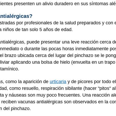
ientes presenten un alivio duradero en sus síntomas alé
ntialérgicas?
stradas por profesionales de la salud preparados y con 
a niños de tan solo 5 años de edad.
tialérgicas, puede presentar una leve reacción cerca d
 inmediato o durante las pocas horas inmediatamente pos
del brazo ubicada cerca del lugar del pinchazo se le pong
iviar aplicando una bolsa de hielo (envuelta en un trapo 
stamínico.
s, como la aparición de
urticaria
y de picores por todo e
, como resuello, respiración sibilante (hacer "pitos" al 
anta y náuseas son muy poco frecuentes. Una reacción al
e reciben vacunas antialérgicas son observados en la co
ón del pinchazo.