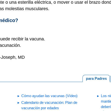
 o una esterilla eléctrica, o mover o usar el brazo don
as molestias musculares.
 médico?
puede recibir la vacuna.
vacunación.
n-Joseph, MD
para Padres
Cómo ayudan las vacunas (Vídeo)
Los n
manti
Calendario de vacunación: Plan de
deberí
vacunación por edades