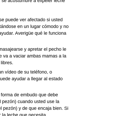
) se acostumbre a expeler leche
 se puede ver afectado si usted
entándose en un lugar cómodo y no
yudar. Averigüe qué le funciona
asajearse y apretar el pecho le
se va a vaciar ambas mamas a la
 libres.
n vídeo de su teléfono, o
uede ayudar a llegar al estado
en forma de embudo que debe
el pezón) cuando usted use la
l pezón) y de que encaja bien. Si
 la leche que necesita.