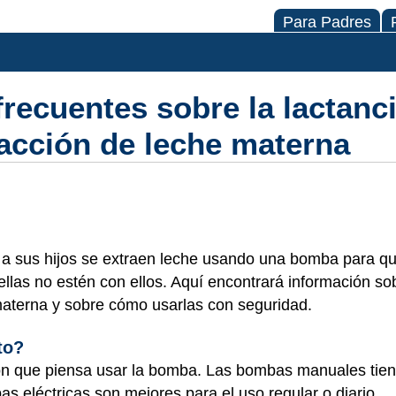
Para Padres
recuentes sobre la lactanc
acción de leche materna
sus hijos se extraen leche usando una bomba para que
llas no estén con ellos. Aquí encontrará información so
aterna y sobre cómo usarlas con seguridad.
to?
on que piensa usar la bomba. Las bombas manuales tien
s eléctricas son mejores para el uso regular o diario.