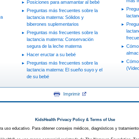
más f
Posiciones para amamantar al bebé
Pregu
Preguntas más frecuentes sobre la
lacta
ra
lactancia materna: Sólidos y
biberones suplementarios
Pregun
lacta
Preguntas más frecuentes sobre la
frecu
lactancia materna: Conservación
segura de la leche materna
Cómo 
almac
Hacer eructar a su bebé
Cómo d
Preguntas más frecuentes sobre la
(Víde
lactancia materna: El sueño suyo y el
de su bebé
Imprimir
KidsHealth Privacy Policy & Terms of Use
ra uso educativo. Para obtener consejos médicos, diagnósticos y tratamiento