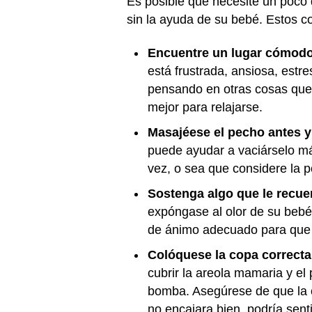
Es posible que necesite un poco 
sin la ayuda de su bebé. Estos co
Encuentre un lugar cómodo
está frustrada, ansiosa, estr
pensando en otras cosas que 
mejor para relajarse.
Masajéese el pecho antes y 
puede ayudar a vaciárselo má
vez, o sea que considere la p
Sostenga algo que le recue
expóngase al olor de su bebé
de ánimo adecuado para que s
Colóquese la copa correcta
cubrir la areola mamaria y el
bomba. Asegúrese de que la co
no encajara bien, podría sen