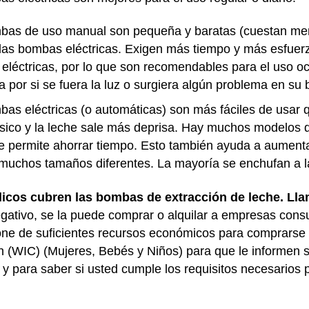
as de uso manual son pequeña y baratas (cuestan men
as bombas eléctricas. Exigen más tiempo y más esfuerz
léctricas, por lo que son recomendables para el uso o
por si se fuera la luz o surgiera algún problema en su 
bas eléctricas (o automáticas) son más fáciles de usa
físico y la leche sale más deprisa. Hay muchos modelos 
e permite ahorrar tiempo. Esto también ayuda a aumenta
muchos tamaños diferentes. La mayoría se enchufan a la
icos cubren las bombas de extracción de leche. Llam
ativo, se la puede comprar o alquilar a empresas consul
spone de suficientes recursos económicos para comprarse
n (WIC) (Mujeres, Bebés y Niños) para que le informen
y para saber si usted cumple los requisitos necesarios 