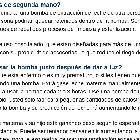
s de segunda mano?
comprar una bomba de extracción de leche de otra perso
 persona podrían quedar retenidos dentro de la bomba. So
ués de repetidos procesos de limpieza y esterilización.
e uso hospitalario, que están diseñadas para más de u
con su propio kit de accesorios, lo que reduce el riego
sar la bomba justo después de dar a luz?
e está enfermo o es muy prematuro, o si les tienen que
ando una bomba. Extráigase leche materna manualmente
va a usar la bomba cada 2 o 3 horas. Use una bomba de 
cipio, usted solo fabricará pequeñas cantidades de calostr
do la bomba y su producción de leche irá aumentando le
e materna y su hijo está ganando peso según lo esperad
actancia. Puede ser tentador pensar en ir aumentando l
idea, porque eso podría causar una producción excesiva