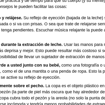
de práctica y de tiempo para que su cuerpo (y su mente
nsejos le pueden facilitar las cosas:
 y relájese.
Su reflejo de eyección (bajada de la leche)
esada o si va con prisas. O sea que trate de relajarse s
tenga pendientes. Escuchar música relajante la puede a
durante la extracción de leche.
Usar las manos para m
s deprisa y mejor. Esto puede resultar más costoso si 
osibilidad de llevar un sujetador de extracción de manos
rde a usted junto con su bebé,
como una fotografía o u
, como el de una mantita o una penda de ropa. Esto la p
e active su reflejo de eyección.
mente sobre el pecho.
La copa es el objeto plástico 
 pezón (la parte de piel más oscura que hay alrededor d
pa cubra todo el pezón y la areola (no solo la punta de
tirse incómoda y tendría menos probabilidades de extraer