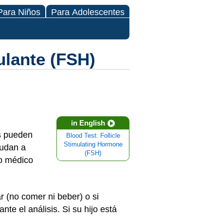
Para Niños
Para Adolescentes
ulante (FSH)
in English
s pueden
Blood Test: Follicle
Stimulating Hormone
udan a
(FSH)
to médico
r (no comer ni beber) o si
te el análisis. Si su hijo está