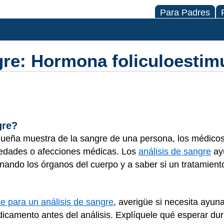
Para Padres
gre: Hormona foliculoestim
gre?
queña muestra de la sangre de una persona, los médico
medades o afecciones médicas. Los
análisis de sangre
ay
onando los órganos del cuerpo y a saber si un tratamien
e para un análisis de sangre
, averigüe si necesita ayuna
camento antes del análisis. Explíquele qué esperar duran