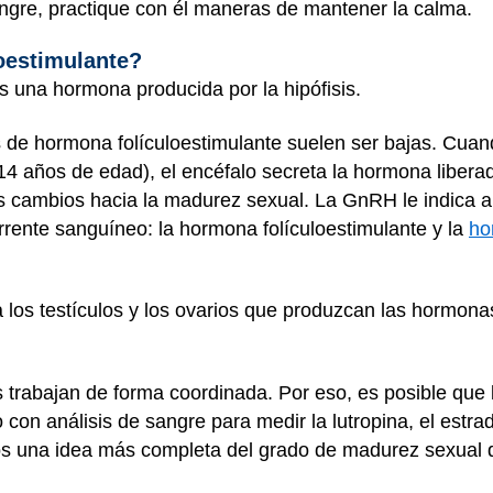
ngre, practique con él maneras de mantener la calma.
oestimulante?
s una hormona producida por la hipófisis.
s de hormona folículoestimulante suelen ser bajas. Cuan
 14 años de edad), el encéfalo secreta la hormona liber
 cambios hacia la madurez sexual. La GnRH le indica a l
rrente sanguíneo: la hormona folículoestimulante y la
ho
a los testículos y los ovarios que produzcan las hormo
rabajan de forma coordinada. Por eso, es posible que 
con análisis de sangre para medir la lutropina, el estradi
cos una idea más completa del grado de madurez sexual 