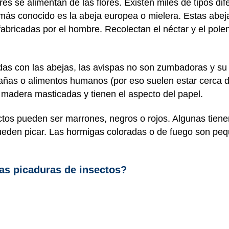
s se alimentan de las flores. Existen miles de tipos di
o más conocido es la abeja europea o mielera. Estas abe
abricadas por el hombre. Recolectan el néctar y el polen 
das con las abejas, las avispas no son zumbadoras y s
añas o alimentos humanos (por eso suelen estar cerca de
 madera masticadas y tienen el aspecto del papel.
os pueden ser marrones, negros o rojos. Algunas tienen
eden picar. Las hormigas coloradas o de fuego son pequ
las picaduras de insectos?