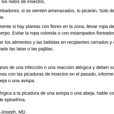
los nidos de insectos.
umbadores; si se sienten amenazados, lo picarán. Solo d
te.
almente si hay plantas con flores en la zona, llevar ropa d
erpo. Evitar la ropa colorida o con estampados floreado
er los alimentos y las bebidas en recipientes cerrados y 
do las latas o las pajillas.
gnos de una infección o una reacción alérgica y deben 
emas con las picaduras de insectos en el pasado, informe
beja o una avispa.
lérgica a la picadura de una avispa o una abeja, hable c
e epinefrina.
n-Joseph, MD