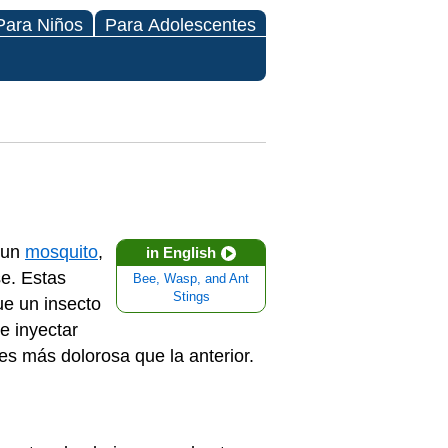
Para Niños
Para Adolescentes
o un
mosquito
,
in English
se. Estas
Bee, Wasp, and Ant
Stings
ue un insecto
e inyectar
es más dolorosa que la anterior.