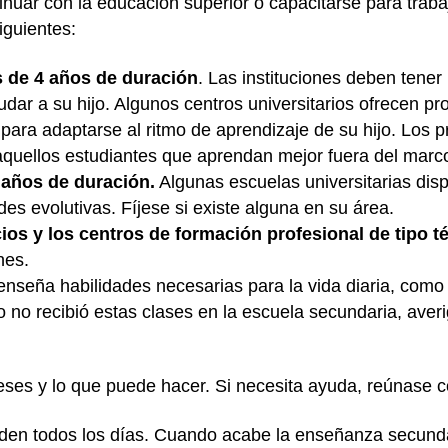
tinuar con la educación superior o capacitarse para trab
iguientes:
s de 4 años de duración
. Las instituciones deben tener
ar a su hijo. Algunos centros universitarios ofrecen pr
 para adaptarse al ritmo de aprendizaje de su hijo. Los 
uellos estudiantes que aprendan mejor fuera del marco
 años de duración.
Algunas escuelas universitarias di
es evolutivas. Fíjese si existe alguna en su área.
cios y los centros de formación profesional de tipo t
nes.
enseña habilidades necesarias para la vida diaria, como 
jo no recibió estas clases en la escuela secundaria, aver
eses y lo que puede hacer. Si necesita ayuda, reúnase co
den todos los días. Cuando acabe la enseñanza secundar