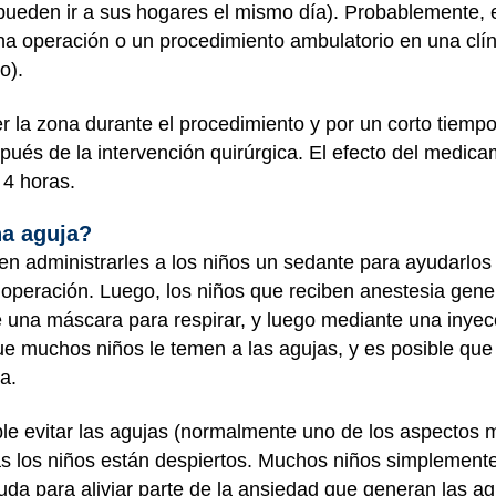
ueden ir a sus hogares el mismo día). Probablemente, e
 una operación o un procedimiento ambulatorio en una clí
o).
a zona durante el procedimiento y por un corto tiempo 
spués de la intervención quirúrgica. El efecto del medi
 4 horas.
na aguja?
n administrarles a los niños un sedante para ayudarlos
operación. Luego, los niños que reciben anestesia gener
 una máscara para respirar, y luego mediante una inye
 muchos niños le temen a las agujas, y es posible que 
a.
e evitar las agujas (normalmente uno de los aspectos 
as los niños están despiertos. Muchos niños simplemente
da para aliviar parte de la ansiedad que generan las ag