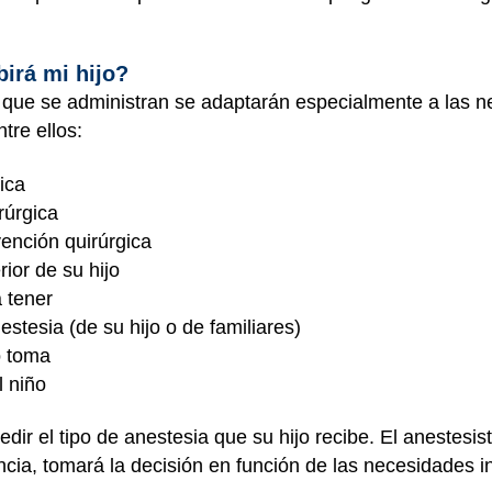
birá mi hijo?
a que se administran se adaptarán especialmente a las n
tre ellos:
gica
rúrgica
vención quirúrgica
rior de su hijo
a tener
estesia (de su hijo o de familiares)
o toma
l niño
ir el tipo de anestesia que su hijo recibe. El anestesis
ancia, tomará la decisión en función de las necesidades in