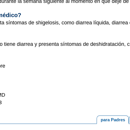
r durante la semana siguiente al momento en que deje de
 médico?
nta síntomas de shigelosis, como diarrea líquida, diarr
jo tiene diarrea y presenta síntomas de deshidratación, 
bre
 MD
3
para Padres