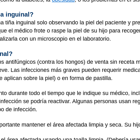
a inguinal?
 tiña inguinal solo observando la piel del paciente y p
que el médico frote o raspe la piel de su hijo para recog
lizarla con un microscopio en el laboratorio.
inal?
os antifúngicos (contra los hongos) de venta sin receta 
 leve. Las infecciones más graves pueden requerir medi
 aplican sobre la piel) o en forma de pastilla.
o durante todo el tiempo que le indique su médico, inclu
 infección se podría reactivar. Algunas personas usan re
po de infección.
mportante mantener el área afectada limpia y seca. Su hij
el área afectada usando una toalla limpia. (Debería usar