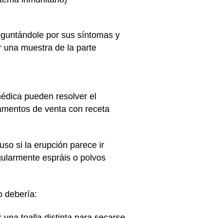
reguntándole por sus síntomas y
er una muestra de la parte
médica pueden resolver el
camentos de venta con receta
so si la erupción parece ir
gularmente espráis o polvos
o debería:
 una toalla distinta para secarse