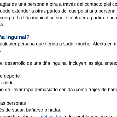
tagiar de una persona a otra a través del contacto piel c
ede extender a otras partes del cuerpo si una persona s
cuerpo. La tiña inguinal se suele contraer a partir de un
ta.
ña inguinal?
 cualquier persona que tienda a sudar mucho. Afecta en 
s.
 desarrollo de una tiña inguinal incluyen las siguientes
e deporte
 cálido
cho de llevar ropa demasiado ceñida (como trajes de ba
tras personas
és de sudar, bañarse o nadar.
como la diabetes, la
obesidad
, o los problemas en el si