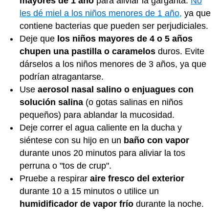
mayores de 1 año
para aliviar la garganta.
No
les dé miel a los niños menores de 1 año,
ya que
contiene bacterias que pueden ser perjudiciales.
Deje que
los niños mayores de 4 o 5 años
chupen una pastilla o caramelos
duros. Evite
dárselos a los niños menores de 3 años, ya que
podrían atragantarse.
Use
aerosol nasal salino o enjuagues con
solución salina
(o gotas salinas en niños
pequeños) para ablandar la mucosidad.
Deje correr el agua caliente en la ducha y
siéntese con su hijo en un
baño con vapor
durante unos 20 minutos para aliviar la tos
perruna o "tos de crup".
Pruebe a respirar
aire fresco del exterior
durante 10 a 15 minutos o utilice un
humidificador de vapor frío
durante la noche.