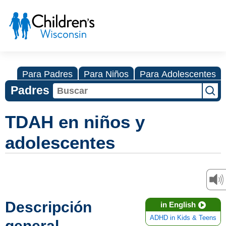
Para Padres
Para Niños
Para Adolescentes
Padres
TDAH en niños y
adolescentes
Descripción
in English
ADHD in Kids & Teens
general