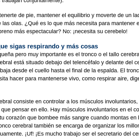
 trabajan conjuntamente).
nerte de pie, mantener el equilibrio y moverte de un lad
e las olas. ¿Qué es lo que más necesita para mantener el
preno más espectacular? No: ¡necesita su cerebelo!
 que sigas respirando y más cosas
queña pero muy importante es el tronco o el tallo cereb
rebral está situado debajo del telencéfalo y delante del c
baja desde el cuello hasta el final de la espalda. El tro
ita hacer para mantenerse vivo, como respirar aire, diger
rebral consiste en controlar a los músculos involuntarios
que pensar en ello. Hay músculos involuntarios en el co
a a tu corazón que bombee más sangre cuando montas en 
tronco cerebral también se encarga de organizar los mill
uamente. ¡Uf! ¡Es mucho trabajo ser el secretario del ce