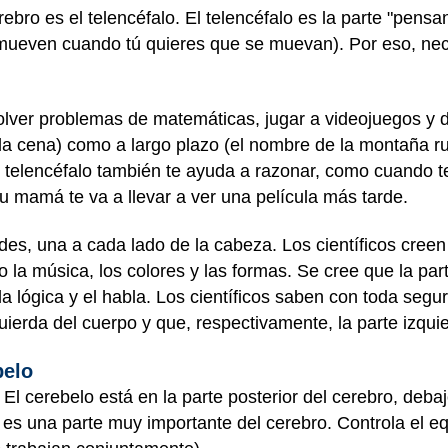
bro es el telencéfalo. El telencéfalo es la parte "pensan
 mueven cuando tú quieres que se muevan). Por eso, neces
olver problemas de matemáticas, jugar a videojuegos y d
la cena) como a largo plazo (el nombre de la montaña ru
 El telencéfalo también te ayuda a razonar, como cuando 
u mamá te va a llevar a ver una película más tarde.
ades, una a cada lado de la cabeza. Los científicos cree
la música, los colores y las formas. Se cree que la part
 lógica y el habla. Los científicos saben con toda segu
quierda del cuerpo y que, respectivamente, la parte izqui
belo
. El cerebelo está en la parte posterior del cerebro, deb
es una parte muy importante del cerebro. Controla el equ