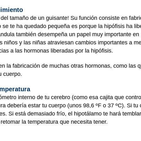
cimiento
del tamaño de un guisante! Su función consiste en fabri
o se te ha quedado pequeña es porque la hipófisis ha l
lándula también desempeña un papel muy importante en
os niños y las niñas atraviesan cambios importantes a m
ias a las hormonas liberadas por la hipófisis.
en la fabricación de muchas otras hormonas, como las q
u cuerpo.
emperatura
ómetro interno de tu cerebro (como esa cajita que contro
a debería estar tu cuerpo (unos 98,6 ºF o 37 ºC). Si tu
es. Si está demasiado frío, el hipotálamo te hará tembla
 retomar la temperatura que necesita tener.