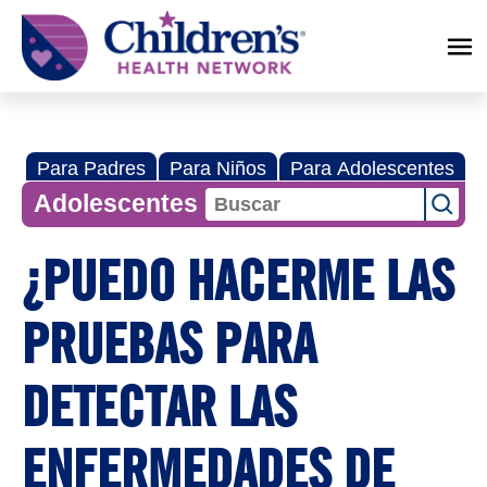
Children's
Health
Network
Para Padres
Para Niños
Para Adolescentes
Adolescentes
¿PUEDO HACERME LAS
PRUEBAS PARA
DETECTAR LAS
ENFERMEDADES DE