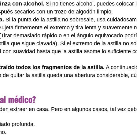
pinza con alcohol.
Si no tienes alcohol, puedes colocar l
spués secarlos con un trozo de algodón limpio.
a.
Si la punta de la astilla no sobresale, usa cuidadosam
 Sujeta firmemente el extremo y tira lenta y suavement
l. (Tirar demasiado rápido o en el ángulo equivocado podría
tilla que sigue clavada). Si el extremo de la astilla no so
el con suavidad hasta que la astilla asome lo suficiente 
raído todos los fragmentos de la astilla.
A continuació
s de quitar la astilla queda una abertura considerable, c
 al médico?
ueden extraer en casa. Pero en algunos casos, tal vez deb
siado profunda.
ho.