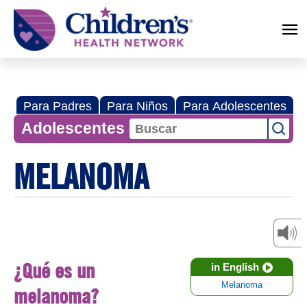
Children's
Health
Network
Para Padres
Para Niños
Para Adolescentes
Adolescentes
MELANOMA
¿Qué es un
in English
Melanoma
melanoma?