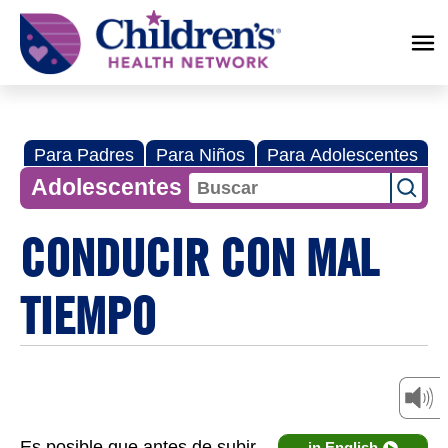
Children's
Health
Network
Para Padres
Para Niños
Para Adolescentes
Adolescentes
CONDUCIR CON MAL
TIEMPO
Es posible que antes de subir
in English