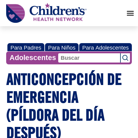
Children's
Health
Network
Para Padres
Para Niños
Para Adolescentes
Adolescentes
ANTICONCEPCIÓN DE
EMERGENCIA
(PÍLDORA DEL DÍA
DESPUÉS)