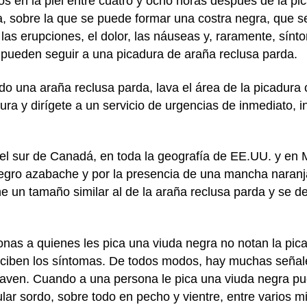
s en la piel entre cuatro y ocho horas después de la pi
a, sobre la que se puede formar una costra negra, que se
, las erupciones, el dolor, las náuseas y, raramente, sí
 pueden seguir a una picadura de araña reclusa parda.
do una araña reclusa parda, lava el área de la picadura
ura y dirígete a un servicio de urgencias de inmediato, 
l sur de Canadá, en toda la geografía de EE.UU. y en M
 negro azabache y por la presencia de una mancha naranj
ene un tamaño similar al de la araña reclusa parda y se d
onas a quienes les pica una viuda negra no notan la pic
rciben los síntomas. De todos modos, hay muchas señal
raven. Cuando a una persona le pica una viuda negra pu
ular sordo, sobre todo en pecho y vientre, entre varios 