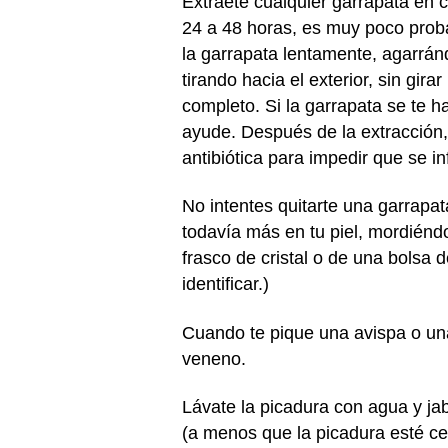
Extráete cualquier garrapata en 
24 a 48 horas, es muy poco proba
la garrapata lentamente, agarránd
tirando hacia el exterior, sin gira
completo. Si la garrapata se te h
ayude. Después de la extracción,
antibiótica para impedir que se in
No intentes quitarte una garrapat
todavía más en tu piel, mordiénd
frasco de cristal o de una bolsa 
identificar.)
Cuando te pique una avispa o una a
veneno.
Lávate la picadura con agua y ja
(a menos que la picadura esté cer