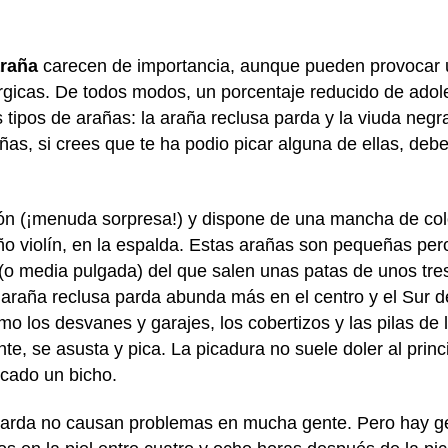
raña
carecen de importancia, aunque pueden provocar u
lérgicas. De todos modos, un porcentaje reducido de ad
 tipos de arañas: la araña reclusa parda y la viuda neg
as, si crees que te ha podio picar alguna de ellas, deber
n (¡menuda sorpresa!) y dispone de una mancha de col
ño violín, en la espalda. Estas arañas son pequeñas pe
o media pulgada) del que salen unas patas de unos tre
a araña reclusa parda abunda más en el centro y el Sur d
omo los desvanes y garajes, los cobertizos y las pilas 
, se asusta y pica. La picadura no suele doler al princi
icado un bicho.
parda no causan problemas en mucha gente. Pero hay g