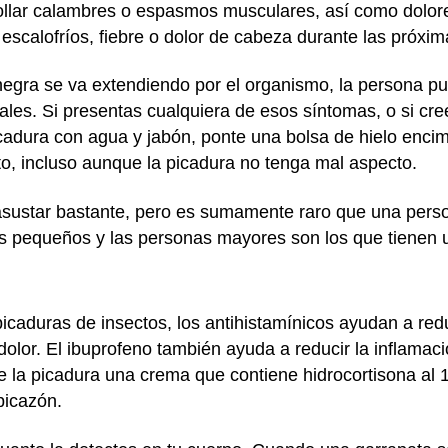
rollar calambres o espasmos musculares, así como dolor
escalofríos, fiebre o dolor de cabeza durante las próxim
egra se va extendiendo por el organismo, la persona pu
les. Si presentas cualquiera de esos síntomas, o si cre
icadura con agua y jabón, ponte una bolsa de hielo encim
to, incluso aunque la picadura no tenga mal aspecto.
asustar bastante, pero es sumamente raro que una per
os pequeños y las personas mayores son los que tienen 
caduras de insectos, los antihistamínicos ayudan a reduc
dolor. El ibuprofeno también ayuda a reducir la inflamació
 la picadura una crema que contiene hidrocortisona al 
picazón.