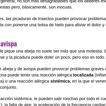
o general, no son más desagradables que los deberes es
estas pero, básicamente, son inocuas.
es, las picaduras de insectos pueden provocar problema
ta con ponerse una bolsa de hielo para aliviar el dolor 
 avispa
 le pique una abeja no suele ser más que una molestia. 
rse y la picadura puede doler un poco, pero eso es todo.
e abeja y de avispa pueden provocar problemas graves 
sona puede tener una reacción alérgica
localizada
(infla
ra) o una reacción alérgica
sistémica
, en la que el ven
 conjunto.
cción sistémica, le pueden salir ronchas por todo el cu
r); la falta de aire; la aceleración de la frecuencia card