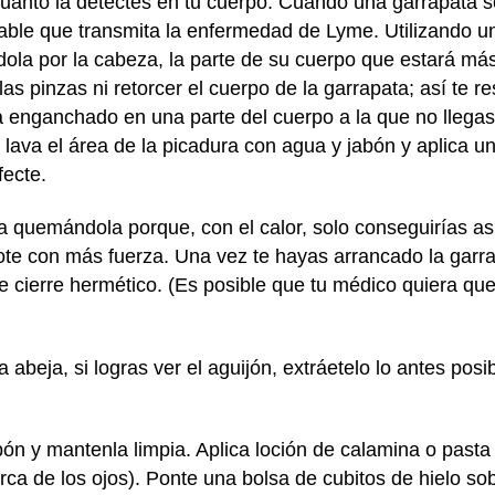
cuanto la detectes en tu cuerpo. Cuando una garrapata s
ble que transmita la enfermedad de Lyme. Utilizando un
ola por la cabeza, la parte de su cuerpo que estará más 
r las pinzas ni retorcer el cuerpo de la garrapata; así te r
a enganchado en una parte del cuerpo a la que no llegas 
 lava el área de la picadura con agua y jabón y aplica u
fecte.
a quemándola porque, con el calor, solo conseguirías as
ote con más fuerza. Una vez te hayas arrancado la garra
de cierre hermético. (Es posible que tu médico quiera qu
beja, si logras ver el aguijón, extráetelo lo antes posib
bón y mantenla limpia. Aplica loción de calamina o pasta
ca de los ojos). Ponte una bolsa de cubitos de hielo so