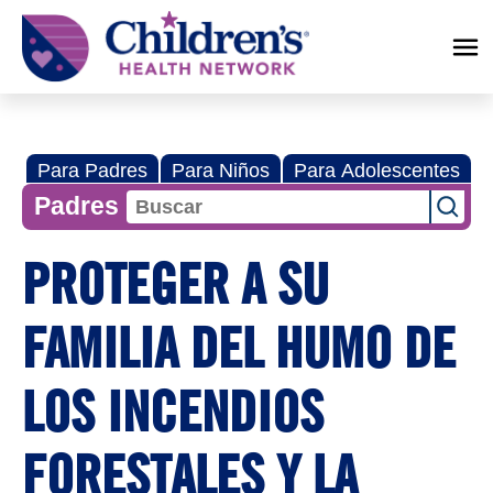
Children's
Health
Network
Para Padres
Para Niños
Para Adolescentes
Padres
PROTEGER A SU
FAMILIA DEL HUMO DE
LOS INCENDIOS
FORESTALES Y LA