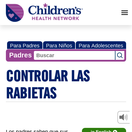
Children's
Health
Network
Para Padres
Para Niños
Para Adolescentes
Padres
CONTROLAR LAS
RABIETAS
Los padres saben que sus
in English