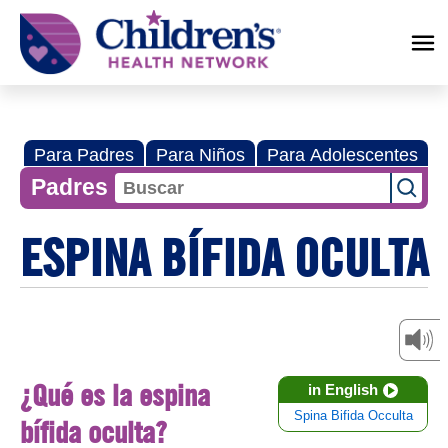
Children's
Health
Network
Para Padres
Para Niños
Para Adolescentes
Padres
ESPINA BÍFIDA OCULTA
¿Qué es la espina
in English
Spina Bifida Occulta
bífida oculta?