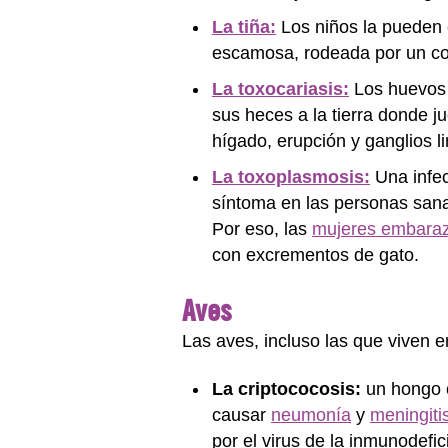
La tiña:
Los niños la pueden c
escamosa, rodeada por un cont
La toxocariasis:
Los huevos d
sus heces a la tierra donde j
hígado, erupción y ganglios l
La toxoplasmosis:
Una infec
síntoma en las personas san
Por eso, las
mujeres embara
con excrementos de gato.
Aves
Las aves, incluso las que viven e
La criptococosis:
un hongo o
causar
neumonía
y
meningiti
por el virus de la inmunodef