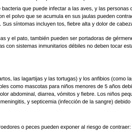
 bacteria que puede infectar a las aves, y las personas 
on el polvo que se acumula en sus jaulas pueden contr
. Sus síntomas incluyen tos, fiebre alta y dolor de cabe
inas y el pato, también pueden ser portadoras de gérme
s con sistemas inmunitarios débiles no deben tocar estas
rtos, las lagartijas y las tortugas) y los anfibios (como l
les como mascotas para niños menores de 5 años debi
olor abdominal, diarrea, vómitos y fiebre. Los niños p
meningitis, y septicemia (infección de la sangre) debido
roedores o peces pueden exponer al riesgo de contraer: