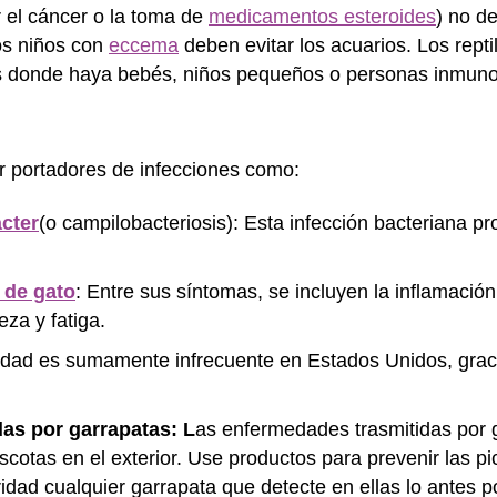
r el cáncer o la toma de
medicamentos esteroides
) no d
Los niños con
eccema
deben evitar los acuarios. Los repti
as donde haya bebés, niños pequeños o personas inmun
r portadores de infecciones como:
cter
(o campilobacteriosis): Esta infección bacteriana p
 de gato
: Entre sus síntomas, se incluyen la inflamación
beza y fatiga.
edad es sumamente infrecuente en Estados Unidos, graci
as por garrapatas: L
as enfermedades trasmitidas por 
scotas en el exterior. Use productos para prevenir las p
dad cualquier garrapata que detecte en ellas lo antes p