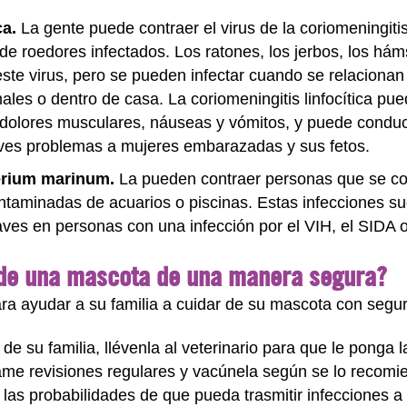
ca.
La gente puede contraer el virus de la coriomeningiti
va de roedores infectados. Los ratones, los jerbos, los h
ste virus, pero se pueden infectar cuando se relacionan
males o dentro de casa. La coriomeningitis linfocítica pu
, dolores musculares, náuseas y vómitos, y puede conduci
ves problemas a mujeres embarazadas y sus fetos.
erium marinum.
La pueden contraer personas que se cor
taminadas de acuarios o piscinas. Estas infecciones sue
ves en personas con una infección por el VIH, el SIDA o
de una mascota de una manera segura?
ra ayudar a su familia a cuidar de su mascota con segur
de su familia, llévenla al veterinario para que le ponga 
ame revisiones regulares y vacúnela según se lo recomie
las probabilidades de que pueda trasmitir infecciones a 