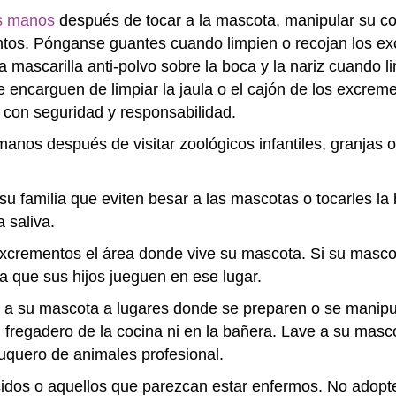
as manos
después de tocar a la mascota, manipular su comi
ntos. Pónganse guantes cuando limpien o recojan los e
 mascarilla anti-polvo sobre la boca y la nariz cuando li
 encarguen de limpiar la jaula o el cajón de los excrem
con seguridad y responsabilidad.
manos después de visitar zoológicos infantiles, granjas
u familia que eviten besar a las mascotas o tocarles la 
a saliva.
excrementos el área donde vive su mascota. Si su masc
ita que sus hijos jueguen en ese lugar.
r a su mascota a lugares donde se preparen o se manipul
el fregadero de la cocina ni en la bañera. Lave a su masc
luquero de animales profesional.
idos o aquellos que parezcan estar enfermos. No adopt