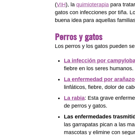
(
VIH
), la
quimioterapia
para trata
gatos con infecciones por tiña. 
buena idea para aquellas famili
Perros y gatos
Los perros y los gatos pueden se
La infección por campyloba
fiebre en los seres humanos.
La enfermedad por arañazo
linfáticos, fiebre, dolor de ca
La rabia
: Esta grave enferm
de perros y gatos.
Las enfermedades trasmitid
las garrapatas pican a las ma
mascotas y elimine con seguri