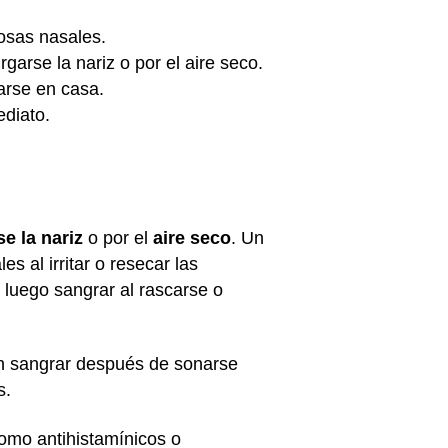
osas nasales.
rse la nariz o por el aire seco.
arse en casa.
ediato.
e la nariz
o por el
aire seco
. Un
s al irritar o resecar las
 luego sangrar al rascarse o
den sangrar después de sonarse
s.
mo antihistamínicos o