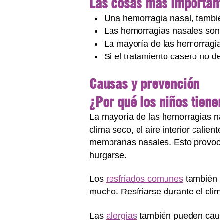
Las cosas más importan
Una hemorragia nasal, tambié
Las hemorragias nasales son 
La mayoría de las hemorragia
Si el tratamiento casero no d
Causas y prevención
¿Por qué los niños tien
La mayoría de las hemorragias n
clima seco, el aire interior calie
membranas nasales. Esto provoca 
hurgarse.
Los
resfriados comunes
también p
mucho. Resfriarse durante el cli
Las
alergias
también pueden caus