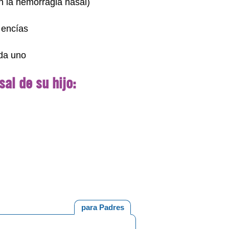
n la hemorragia nasal)
 encías
ada uno
al de su hijo:
para Padres