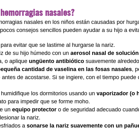
 hemorragias nasales?
rragias nasales en los niños están causadas por hurgarse
pocos consejos sencillos pueden ayudar a su hijo a evita
para evitar que se lastime al hurgarse la nariz.
riz de su hijo húmedo con un
aerosol nasal de solución
a, o aplique
ungüento antibiótico
suavemente alrededor 
equeña cantidad de vaselina en las fosas nasales
, 
to antes de acostarse. Si se ingiere, con el tiempo pued
, humidifique los dormitorios usando un
vaporizador (o h
ato para impedir que se forme moho.
ve un
equipo protector
o de seguridad adecuado cuando
esionar la nariz.
esfriados a
sonarse la nariz suavemente con un pañu