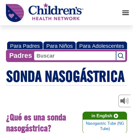
Children's
Health
Network
Para Padres
Para Niños
Para Adolescentes
Padres
SONDA NASOGÁSTRICA
¿Qué es una sonda
in English
Nasogastric Tube (NG
nasogástrica?
Tube)