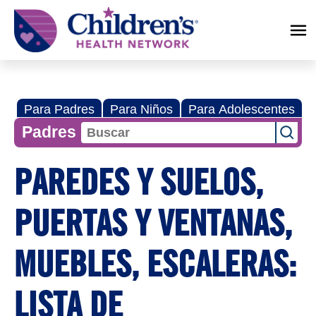
Children's
Health
Network
Para Padres
Para Niños
Para Adolescentes
Padres
PAREDES Y SUELOS,
PUERTAS Y VENTANAS,
MUEBLES, ESCALERAS:
LISTA DE