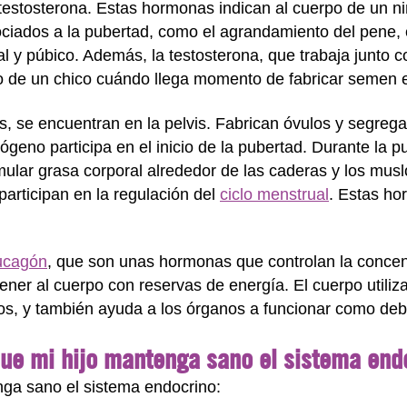
testosterona. Estas hormonas indican al cuerpo de un 
ciados a la pubertad, como el agrandamiento del pene, e
cial y púbico. Además, la testosterona, que trabaja junto
po de un chico cuándo llega momento de fabricar semen en
s, se encuentran en la pelvis. Fabrican óvulos y segre
ógeno participa en el inicio de la pubertad. Durante la p
lar grasa corporal alrededor de las caderas y los muslo
articipan en la regulación del
ciclo menstrual
. Estas ho
ucagón
, que son unas hormonas que controlan la concen
ener al cuerpo con reservas de energía. El cuerpo utili
icos, y también ayuda a los órganos a funcionar como deb
ue mi hijo mantenga sano el sistema end
nga sano el sistema endocrino: