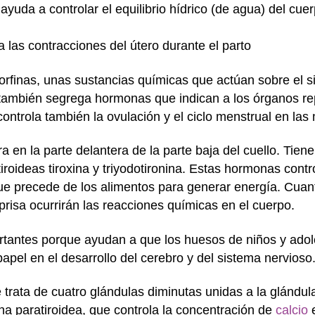
ayuda a controlar el equilibrio hídrico (de agua) del cue
 las contracciones del útero durante el parto
orfinas, unas sustancias químicas que actúan sobre el s
sis también segrega hormonas que indican a los órganos r
ontrola también la ovulación y el ciclo menstrual en las
a en la parte delantera de la parte baja del cuello. Tie
roideas tiroxina y triyodotironina. Estas hormonas contr
ue precede de los alimentos para generar energía. Cua
risa ocurrirán las reacciones químicas en el cuerpo.
rtantes porque ayudan a que los huesos de niños y adol
papel en el desarrollo del cerebro y del sistema nervioso
 trata de cuatro glándulas diminutas unidas a la glándula
a paratiroidea, que controla la concentración de
calcio
e