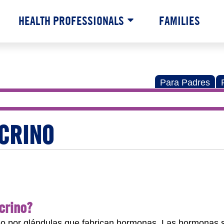
HEALTH PROFESSIONALS
FAMILIES
Para Padres
CRINO
crino?
do por glándulas que fabrican hormonas. Las hormonas 