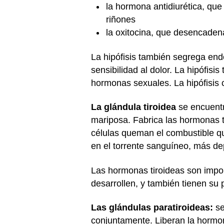
la hormona antidiurética, que 
riñones
la oxitocina, que desencadena
La hipófisis también segrega end
sensibilidad al dolor. La hipófi
hormonas sexuales. La hipófisis c
La glándula tiroidea
se encuentr
mariposa. Fabrica las hormonas ti
células queman el combustible q
en el torrente sanguíneo, más dep
Las hormonas tiroideas son impo
desarrollen, y también tienen su 
Las glándulas paratiroideas:
se
conjuntamente. Liberan la hormon