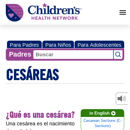
Children's
Health
Network
Para Padres
Para Niños
Para Adolescentes
Padres
CESÁREAS
¿Qué es una cesárea?
in English
Cesarean Sections (C-
Una cesárea es el nacimiento
Sections)