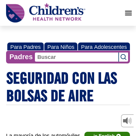
Children's
Health
Network
Para Padres
Para Niños
Para Adolescentes
Padres
SEGURIDAD CON LAS
BOLSAS DE AIRE
La mayoría de los automóviles
in English