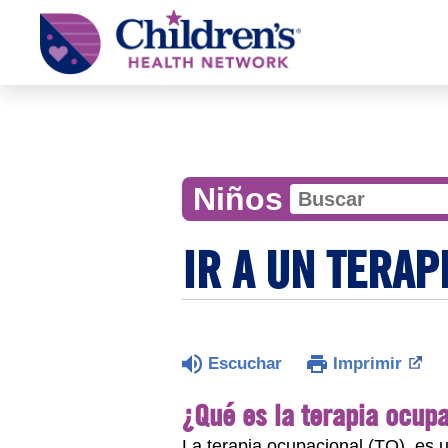
Children's
Health
Network
Niños
IR A UN TERA
Escuchar
Imprimir
¿Qué es la terapia ocup
La terapia ocupacional (TO) es un