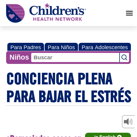
Children's
Health
Network
Para Padres
Para Niños
Para Adolescentes
Niños
CONCIENCIA PLENA
PARA BAJAR EL ESTRÉS
in English