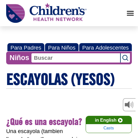
Children's
Health
Network
Para Padres
Para Niños
Para Adolescentes
Niños
ESCAYOLAS (YESOS)
¿Qué es una escayola?
in English
Casts
Una escayola (tambien