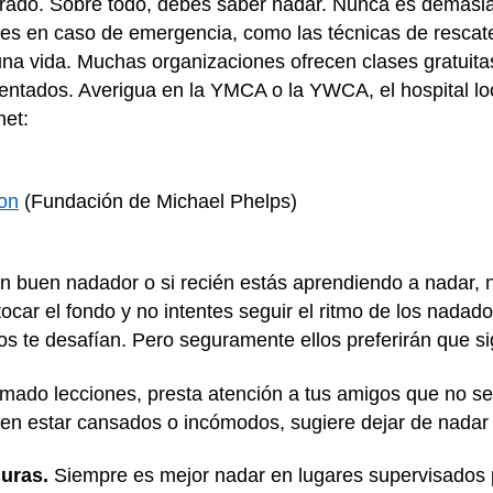
rado. Sobre todo, debes saber nadar. Nunca es demasia
iles en caso de emergencia, como las técnicas de resca
una vida. Muchas organizaciones ofrecen clases gratuit
entados. Averigua en la YMCA o la YWCA, el hospital loc
net:
on
(Fundación de Michael Phelps)
n buen nadador o si recién estás aprendiendo a nadar,
ocar el fondo y no intentes seguir el ritmo de los nada
igos te desafían. Pero seguramente ellos preferirán que s
mado lecciones, presta atención a tus amigos que no se
cen estar cansados o incómodos, sugiere dejar de nadar 
uras.
Siempre es mejor nadar en lugares supervisados 