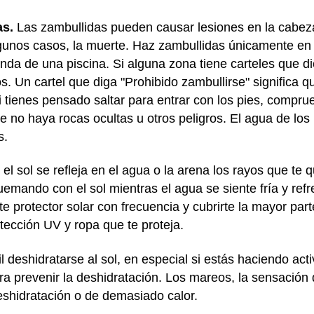
as.
Las zambullidas pueden causar lesiones en la cabez
algunos casos, la muerte. Haz zambullidas únicamente e
da de una piscina. Si alguna zona tiene carteles que di
os. Un cartel que diga "Prohibido zambullirse" significa 
si tienes pensado saltar para entrar con los pies, compr
 no haya rocas ocultas u otros peligros. El agua de los 
s.
l sol se refleja en el agua o la arena los rayos que t
uemando con el sol mientras el agua se siente fría y ref
e protector solar con frecuencia y cubrirte la mayor part
otección UV y ropa que te proteja.
l deshidratarse al sol, en especial si estás haciendo act
a prevenir la deshidratación. Los mareos, la sensación 
shidratación o de demasiado calor.