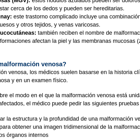
sas (MGV):
estos nódulos azulados pueden ser doloroso
tar cerca de los dedos y pueden ser hereditarias.
unay:
este trastorno complicado incluye una combinació
uesos y otros tejidos, y venas varicosas.
ucocutáneas:
también reciben el nombre de malformaci
alformaciones afectan la piel y las membranas mucosas
malformación venosa?
n venosa, los médicos suelen basarse en la historia clín
osa y en un examen físico.
bre el modo en el que la malformación venosa está unid
 afectados, el médico puede pedir las siguientes pruebas
ar la estructura y la profundidad de una malformación v
 para obtener una imagen tridimensional de la malforma
os órganos internos