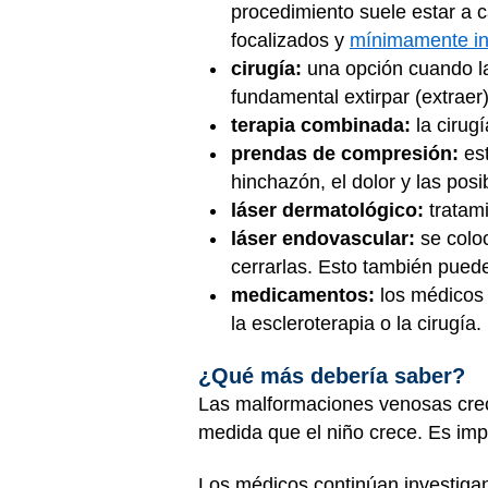
procedimiento suele estar a 
focalizados y
mínimamente in
cirugía:
una opción cuando la
fundamental extirpar (extraer
terapia combinada:
la cirug
prendas de compresión:
est
hinchazón, el dolor y las posi
láser dermatológico:
tratami
láser endovascular:
se coloc
cerrarlas. Esto también puede
medicamentos:
los médicos 
la escleroterapia o la cirugía.
¿Qué más debería saber?
Las malformaciones venosas crec
medida que el niño crece. Es impo
Los médicos continúan investigan