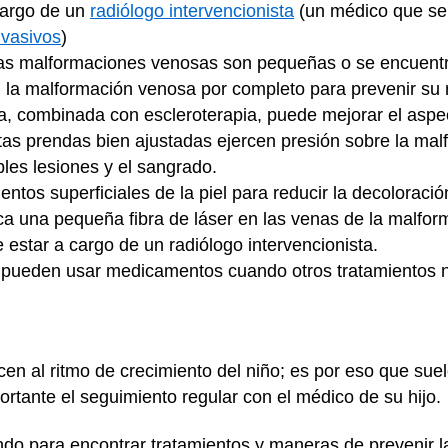
cargo de un
radiólogo intervencionista
(un médico que se 
vasivos
)
s malformaciones venosas son pequeñas o se encuentra
) la malformación venosa por completo para prevenir su 
ía, combinada con escleroterapia, puede mejorar el aspect
as prendas bien ajustadas ejercen presión sobre la malf
bles lesiones y el sangrado.
entos superficiales de la piel para reducir la decoloració
a una pequeña fibra de láser en las venas de la malfor
 estar a cargo de un radiólogo intervencionista.
pueden usar medicamentos cuando otros tratamientos no
en al ritmo de crecimiento del niño; es por eso que su
rtante el seguimiento regular con el médico de su hijo.
do para encontrar tratamientos y maneras de prevenir l