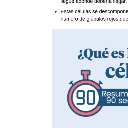
llegue adonde debería llegar,
Estas células se descomponen
número de glóbulos rojos q