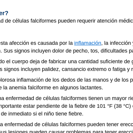
er?
de células falciformes pueden requerir atención médica
esta afección es causada por la
inflamación
, la infecció
Sus signos incluyen dolor de pecho, tos, dificultades par
o el cuerpo deja de fabricar una cantidad suficiente de 
 signos incluyen palidez, cansancio extremo o fatiga y 
olorosa inflamación de los dedos de las manos y de los
 de la anemia falciforme en algunos lactantes.
na enfermedad de células falciformes tienen un mayor ri
mportante estar pendiente de la fiebre de 101 °F (38 °C)
e inmediato si el niño tiene fiebre.
a enfermedad de células falciformes pueden tener erec
 sus lesiones pueden causar problemas para tener erecci