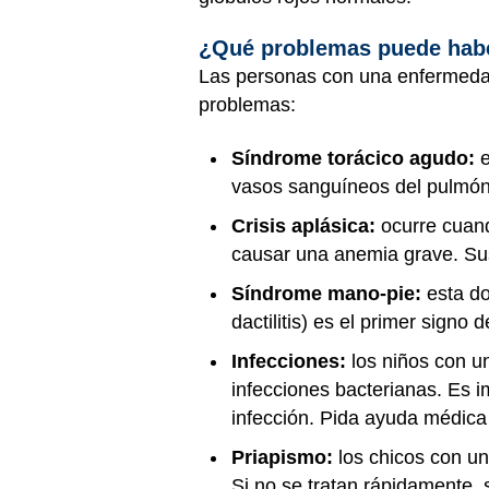
¿Qué problemas puede hab
Las personas con una enfermedad 
problemas:
Síndrome torácico agudo:
vasos sanguíneos del pulmón. 
Crisis aplásica:
ocurre cuand
causar una anemia grave. Sus
Síndrome mano-pie:
esta d
dactilitis) es el primer signo
Infecciones:
los niños con u
infecciones bacterianas. Es i
infección. Pida ayuda médica d
Priapismo:
los chicos con un
Si no se tratan rápidamente,