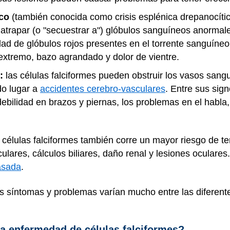
ico
(también conocida como crisis esplénica drepanocític
atrapar (o "secuestrar a") glóbulos sanguíneos anormale
ad de glóbulos rojos presentes en el torrente sanguíneo
 extremo, bazo agrandado y dolor de vientre.
:
las células falciformes pueden obstruir los vasos san
do lugar a
accidentes cerebro-vasculares
. Entre sus sign
ebilidad en brazos y piernas, los problemas en el habla, l
células falciformes también corre un mayor riesgo de t
culares, cálculos biliares, daño renal y lesiones oculare
asada
.
los síntomas y problemas varían mucho entre las difere
la enfermedad de células falciformes?