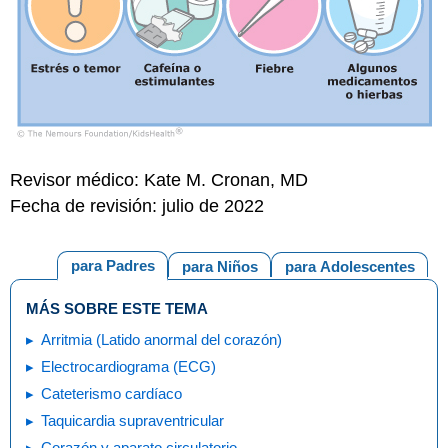
Revisor médico: Kate M. Cronan, MD
Fecha de revisión: julio de 2022
para Padres
para Niños
para Adolescentes
MÁS SOBRE ESTE TEMA
Arritmia (Latido anormal del corazón)
Electrocardiograma (ECG)
Cateterismo cardíaco
Taquicardia supraventricular
Corazón y aparato circulatorio