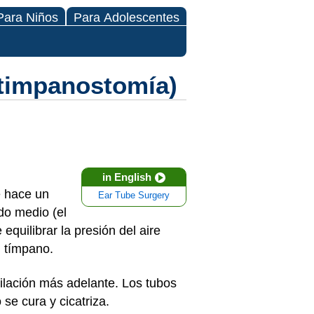
Para Niños
Para Adolescentes
(timpanostomía)
in English
e hace un
Ear Tube Surgery
do medio (el
equilibrar la presión del aire
el tímpano.
tilación más adelante. Los tubos
 se cura y cicatriza.