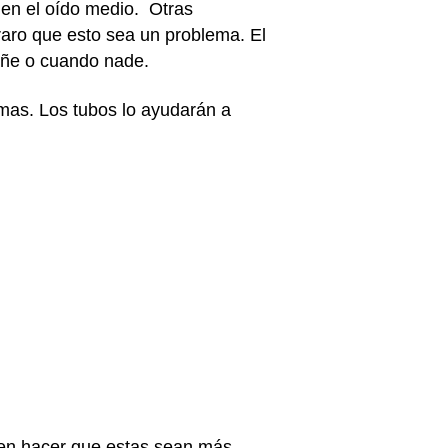
e en el oído medio. Otras
raro que esto sea un problema. El
bañe o cuando nade.
mas. Los tubos lo ayudarán a
eden hacer que estas sean más