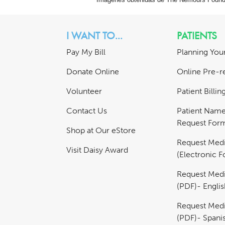
I WANT TO...
PATIENTS
Pay My Bill
Planning Your
Donate Online
Online Pre-re
Volunteer
Patient Billi
Contact Us
Patient Nam
Request For
Shop at Our eStore
Request Medi
Visit Daisy Award
(Electronic 
Request Medi
(PDF)- Englis
Request Medi
(PDF)- Spani