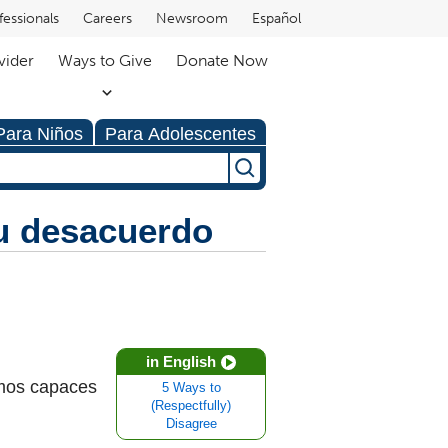
fessionals
Careers
Newsroom
Español
vider
Ways to Give
Donate Now
Para Niños
Para Adolescentes
u desacuerdo
in English
amos capaces
5 Ways to
(Respectfully)
Disagree