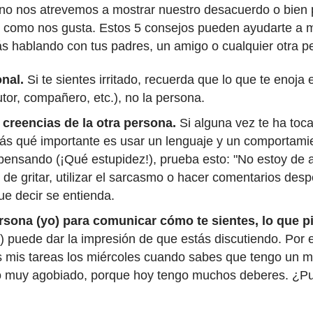
n no nos atrevemos a mostrar nuestro desacuerdo o bien
 como nos gusta. Estos 5 consejos pueden ayudarte a 
tás hablando con tus padres, un amigo o cualquier otra p
nal.
Si te sientes irritado, recuerda que lo que te enoja
utor, compañero, etc.), no la persona.
 creencias de la otra persona.
Si alguna vez te ha tocad
rás qué importante es usar un lenguaje y un comportami
 pensando (¡Qué estupidez!), prueba esto: "No estoy de 
 de gritar, utilizar el sarcasmo o hacer comentarios des
ue decir se entienda.
ersona (yo) para comunicar cómo te sientes, lo que p
u) puede dar la impresión de que estás discutiendo. Por e
 mis tareas los miércoles cuando sabes que tengo un 
nto muy agobiado, porque hoy tengo muchos deberes. ¿P