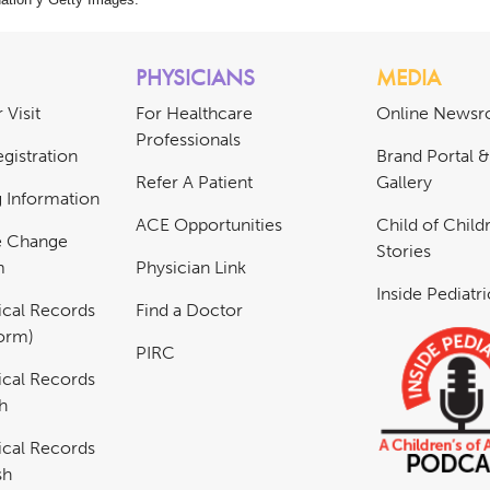
PHYSICIANS
MEDIA
 Visit
For Healthcare
Online News
Professionals
gistration
Brand Portal 
Refer A Patient
Gallery
ng Information
ACE Opportunities
Child of Childr
e Change
Stories
m
Physician Link
Inside Pediatr
cal Records
Find a Doctor
Form)
PIRC
cal Records
h
cal Records
sh