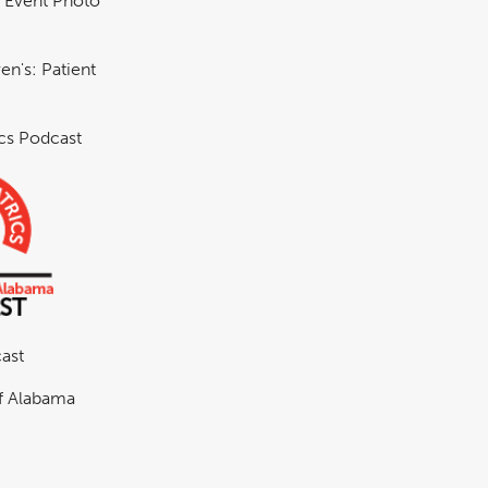
& Event Photo
en's: Patient
ics Podcast
ast