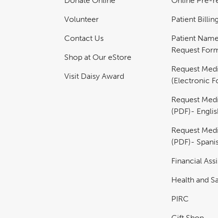
Donate Online
Online Pre-re
Volunteer
Patient Billi
Contact Us
Patient Nam
Request For
Shop at Our eStore
Request Medi
Visit Daisy Award
(Electronic 
Request Medi
(PDF)- Englis
Request Medi
(PDF)- Spani
Financial Ass
Health and Sa
PIRC
Gift Shop