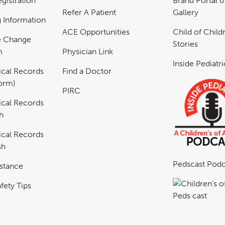
gistration
Brand Portal 
Refer A Patient
Gallery
ng Information
ACE Opportunities
Child of Childr
e Change
Stories
m
Physician Link
Inside Pediatr
cal Records
Find a Doctor
Form)
PIRC
cal Records
h
cal Records
sh
Pedscast Podc
istance
fety Tips