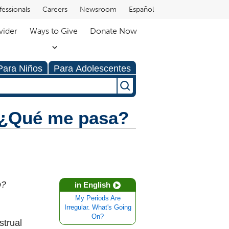
fessionals
Careers
Newsroom
Español
vider
Ways to Give
Donate Now
Para Niños
Para Adolescentes
. ¿Qué me pasa?
o?
in English
My Periods Are
Irregular. What's Going
On?
strual