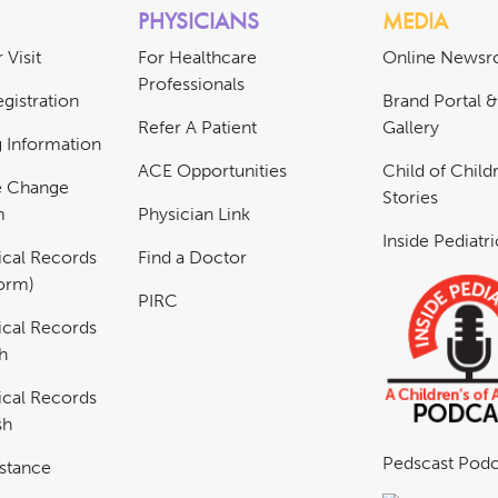
PHYSICIANS
MEDIA
 Visit
For Healthcare
Online News
Professionals
gistration
Brand Portal 
Refer A Patient
Gallery
ng Information
ACE Opportunities
Child of Childr
e Change
Stories
m
Physician Link
Inside Pediatr
cal Records
Find a Doctor
Form)
PIRC
cal Records
h
cal Records
sh
Pedscast Podc
istance