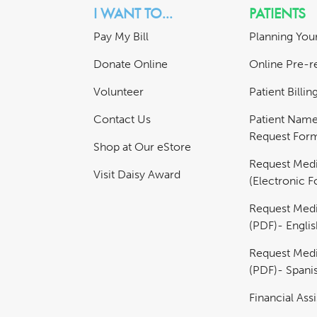
I WANT TO...
PATIENTS
Pay My Bill
Planning Your
Donate Online
Online Pre-re
Volunteer
Patient Billi
Contact Us
Patient Nam
Request For
Shop at Our eStore
Request Medi
Visit Daisy Award
(Electronic 
Request Medi
(PDF)- Englis
Request Medi
(PDF)- Spani
Financial Ass