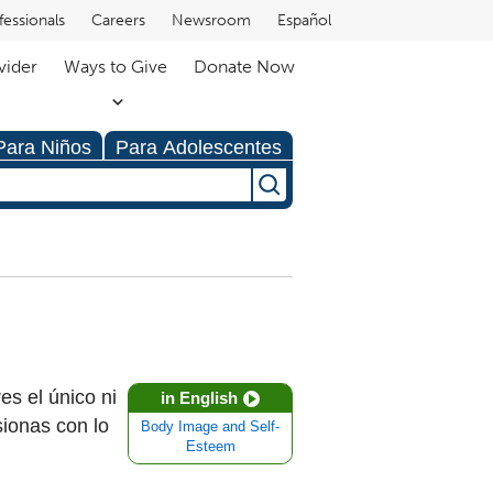
fessionals
Careers
Newsroom
Español
vider
Ways to Give
Donate Now
Para Niños
Para Adolescentes
es el único ni
in English
sionas con lo
Body Image and Self-
Esteem