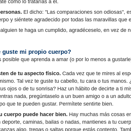
ate como lo tratarías a él.
personas.
El dicho: "Las comparaciones son odiosas", 
erpo y siéntete agradecido por todas las maravillas que
lguien te haga un cumplido, agradéceselo, en vez de no
guste mi propio cuerpo?
posible que aprenda a amar (o por lo menos a gustarle)
en de tu aspecto físico.
Cada vez que te mires al esp
mismo. Tal vez te guste tu cabello, tu cara o tus manos. 
s ojos o de tu sonrisa? Haz un hábito de decirte a ti mi
entras nada, pregúntaselo a un buen amigo o a un adult
o que te pueden gustar. Permítete sentirte bien.
tu cuerpo puede hacer bien.
Hay muchas más cosas en 
 deporte, caminas, bailas o nadas, mantienes a tu cuer
lcanzas algo, trepas o saltas porque estás contento. Tam