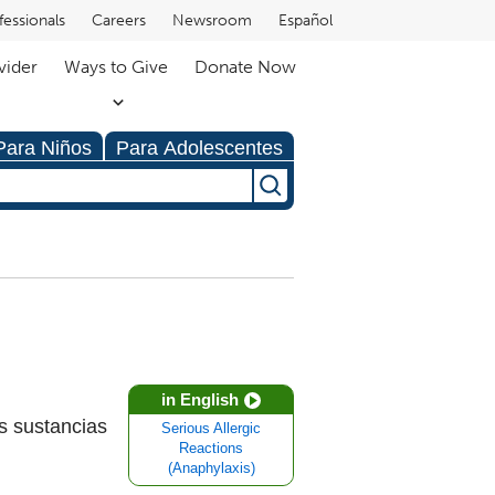
fessionals
Careers
Newsroom
Español
vider
Ways to Give
Donate Now
Para Niños
Para Adolescentes
in English
as sustancias
Serious Allergic
Reactions
(Anaphylaxis)