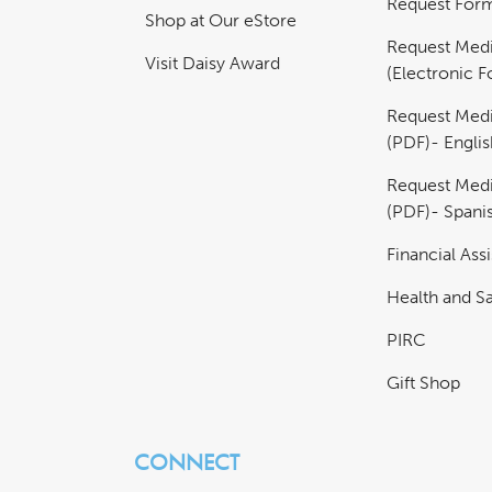
Request For
Shop at Our eStore
Request Medi
Visit Daisy Award
(Electronic 
Request Medi
(PDF)- Englis
Request Medi
(PDF)- Spani
Financial Ass
Health and Sa
PIRC
Gift Shop
CONNECT