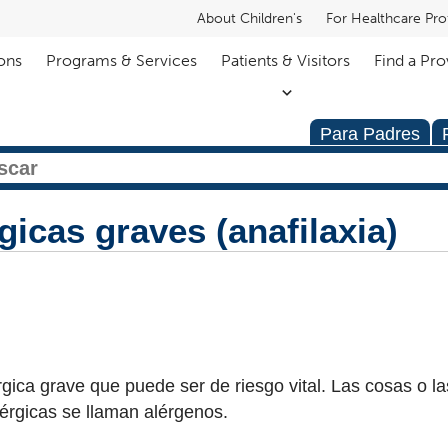
About Children's
For Healthcare Pro
ons
Programs & Services
Patients & Visitors
Find a Pro
Para Padres
icas graves (anafilaxia)
rgica grave que puede ser de riesgo vital. Las cosas o l
érgicas se llaman alérgenos.