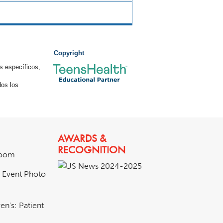
Copyright
s específicos,
os los
AWARDS &
RECOGNITION
room
& Event Photo
en's: Patient