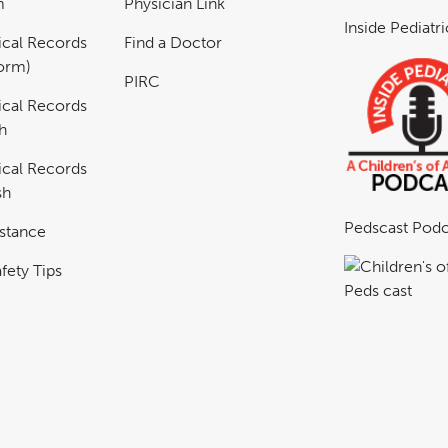
m
Physician Link
Inside Pediatr
cal Records
Find a Doctor
Form)
PIRC
cal Records
h
cal Records
sh
Pedscast Podc
istance
fety Tips